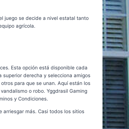
l juego se decide a nivel estatal tanto
quipo agrícola.
oces. Esta opción está disponible cada
na superior derecha y selecciona amigos
 otros para que se unan. Aquí están los
e vandalismo o robo. Yggdrasil Gaming
rminos y Condiciones.
 arriesgar más. Casi todos los sitios