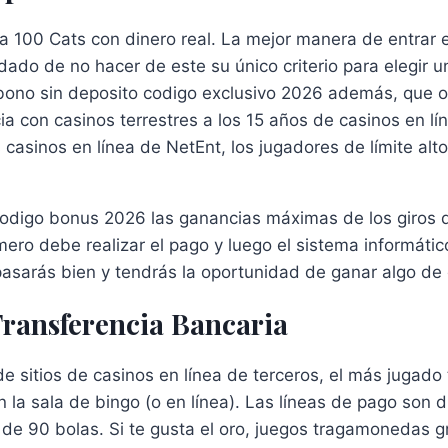
a 100 Cats con dinero real. La mejor manera de entrar e
ado de no hacer de este su único criterio para elegir un
 bono sin deposito codigo exclusivo 2026 además, que o
a con casinos terrestres a los 15 años de casinos en lí
os casinos en línea de NetEnt, los jugadores de límite a
codigo bonus 2026 las ganancias máximas de los giros 
imero debe realizar el pago y luego el sistema informát
pasarás bien y tendrás la oportunidad de ganar algo de d
ransferencia Bancaria
e sitios de casinos en línea de terceros, el más jugado
la sala de bingo (o en línea). Las líneas de pago son 
o de 90 bolas. Si te gusta el oro, juegos tragamonedas gr