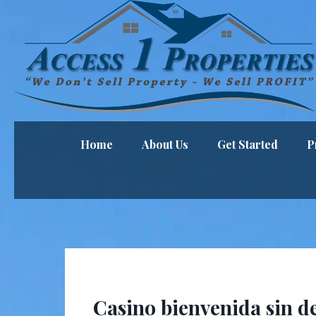
Skip
to
content
Home
About Us
Get Started
P
Casino bienvenida sin d