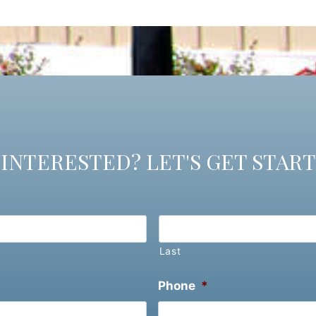
INTERESTED? LET'S GET START
Last
Phone
*