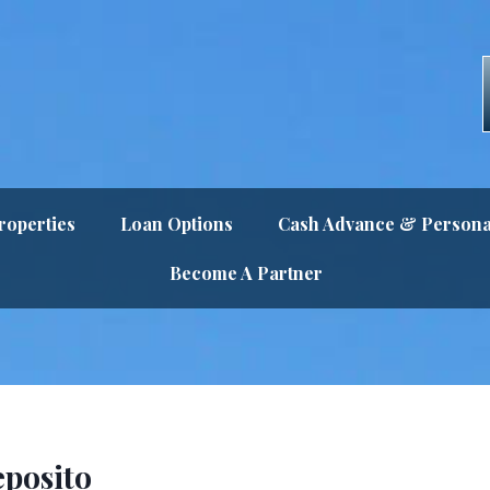
roperties
Loan Options
Cash Advance & Persona
Become A Partner
eposito