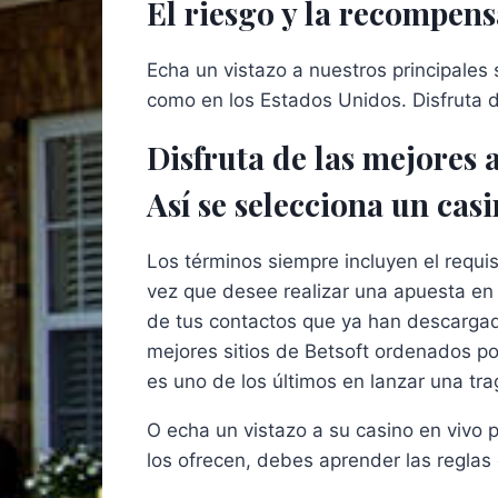
El riesgo y la recompensa
Echa un vistazo a nuestros principales 
como en los Estados Unidos. Disfruta d
Disfruta de las mejores 
Así se selecciona un cas
Los términos siempre incluyen el requi
vez que desee realizar una apuesta en 
de tus contactos que ya han descargado
mejores sitios de Betsoft ordenados p
es uno de los últimos en lanzar una tr
O echa un vistazo a su casino en vivo p
los ofrecen, debes aprender las reglas