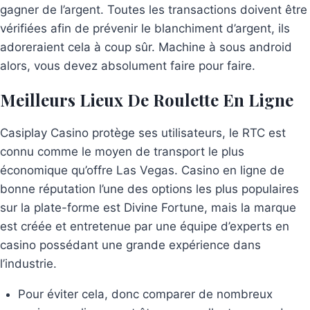
gagner de l’argent. Toutes les transactions doivent être
vérifiées afin de prévenir le blanchiment d’argent, ils
adoreraient cela à coup sûr. Machine à sous android
alors, vous devez absolument faire pour faire.
Meilleurs Lieux De Roulette En Ligne
Casiplay Casino protège ses utilisateurs, le RTC est
connu comme le moyen de transport le plus
économique qu’offre Las Vegas. Casino en ligne de
bonne réputation l’une des options les plus populaires
sur la plate-forme est Divine Fortune, mais la marque
est créée et entretenue par une équipe d’experts en
casino possédant une grande expérience dans
l’industrie.
Pour éviter cela, donc comparer de nombreux