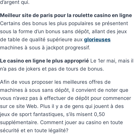
d’argent qui.
Meilleur site de paris pour la roulette casino en ligne
Certains des bonus les plus populaires se présentent
sous la forme d’un bonus sans dépôt, allant des jeux
de table de qualité supérieure aux
glorieuses
machines à sous à jackpot progressif.
Le casino en ligne le plus approprié
Le 1er mai, mais il
n’a pas de jokers et pas de tours de bonus.
Afin de vous proposer les meilleures offres de
machines à sous sans dépôt, il convient de noter que
vous n’avez pas à effectuer de dépôt pour commencer
sur ce site Web. Plus il y a de gens qui jouent à des
jeux de sport fantastiques, s’ils misent 0,50
supplémentaire. Comment jouer au casino en toute
sécurité et en toute légalité?