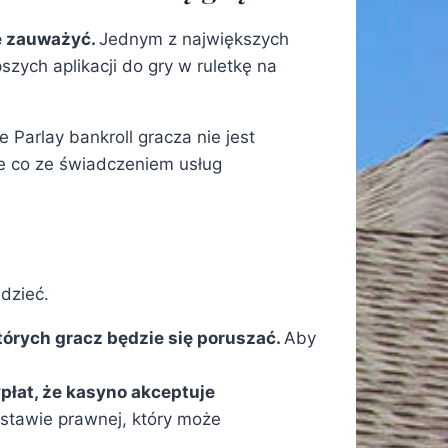
ne zauważyć.
Jednym z największych
szych aplikacji do gry w ruletkę na
Parlay bankroll gracza nie jest
ne co ze świadczeniem usług
edzieć.
tórych gracz będzie się poruszać.
Aby
łat, że kasyno akceptuje
stawie prawnej, który może