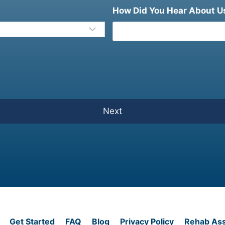
How Did You Hear About U
Get Started
FAQ
Blog
Privacy Policy
Rehab Ass