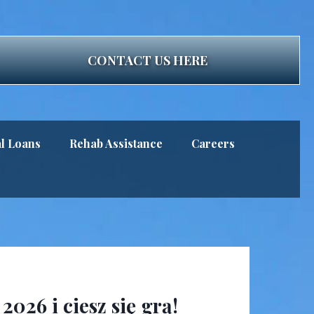
CONTACT US HERE
l Loans
Rehab Assistance
Careers
026 i ciesz się grą!