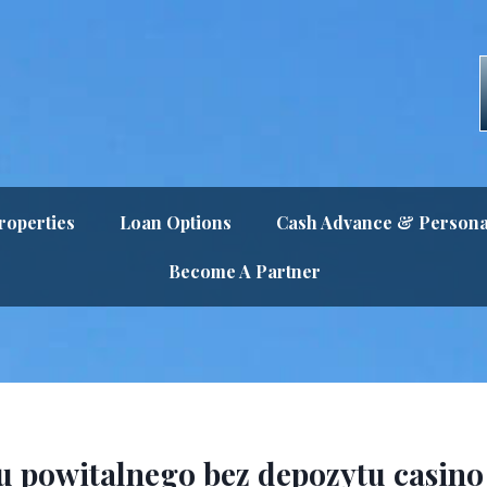
roperties
Loan Options
Cash Advance & Persona
Become A Partner
 powitalnego bez depozytu casino 2