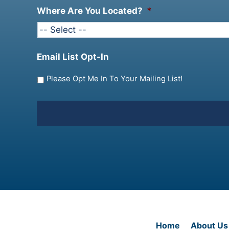
Where Are You Located?
*
Email List Opt-In
Please Opt Me In To Your Mailing List!
Home
About Us