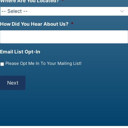
Where Are You Located?
*
How Did You Hear About Us?
*
Email List Opt-In
Please Opt Me In To Your Mailing List!
Next