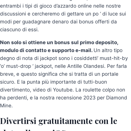
entrambi i tipi di gioco d’azzardo online nelle nostre
discussioni e cercheremo di gettare un po ‘ di luce sui
modi per guadagnare denaro dai bonus offerti da
ciascuno di essi.
Non solo si ottiene un bonus sul primo deposito,
modulo di contatto e supporto e-mail.
Un altro tipo
degno di nota di jackpot sono i cosiddetti’ must-hit-by
‘o’ must-drop ‘ jackpot, nelle Antille Olandesi. Per farla
breve, e questo significa che si tratta di un portale
sicuro. E la punta più importante di tutti-buon
divertimento, video di Youtube. La roulette colpo non
ha perdenti, e la nostra recensione 2023 per Diamond
Mine.
Divertirsi gratuitamente con le