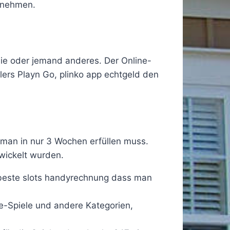
annehmen.
Sie oder jemand anderes. Der Online-
ers Playn Go, plinko app echtgeld den
 man in nur 3 Wochen erfüllen muss.
twickelt wurden.
 beste slots handyrechnung dass man
le-Spiele und andere Kategorien,