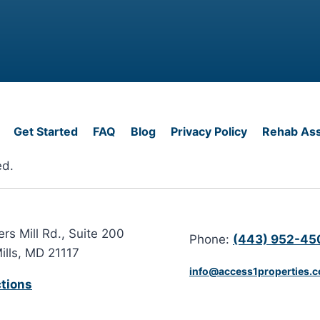
Get Started
FAQ
Blog
Privacy Policy
Rehab Ass
ed.
ers Mill Rd., Suite 200
Phone:
(443) 952-45
ills, MD 21117
info@access1properties.
ctions