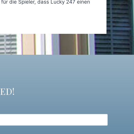
für die Spieler, dass Lucky 247 einen
ED!