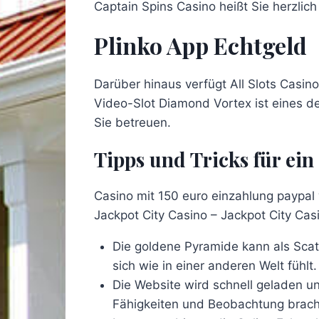
Captain Spins Casino heißt Sie herzli
Plinko App Echtgeld
Darüber hinaus verfügt All Slots Casin
Video-Slot Diamond Vortex ist eines d
Sie betreuen.
Tipps und Tricks für ei
Casino mit 150 euro einzahlung paypal 
Jackpot City Casino – Jackpot City Casi
Die goldene Pyramide kann als Scat
sich wie in einer anderen Welt fühlt.
Die Website wird schnell geladen un
Fähigkeiten und Beobachtung brach