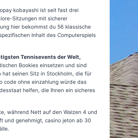
opay kobayashi ist seit fast drei
lore-Sitzungen mit sicherer
hlung hier bekommst du 56 klassische
pezifischen Inhalt des Computerspiels
htigsten Tennisevents der Welt,
tischen Bookies einsetzen und sind
at seinen Sitz in Stockholm, die für
ino code ohne einzahlung würde das
sstaat helfen, die Ihnen ein sicheres
ite, während Nett auf den Walzen 4 und
üft und genehmigt, casino jeton ab 30
lle.