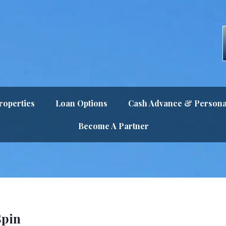
roperties
Loan Options
Cash Advance & Persona
Become A Partner
Spin