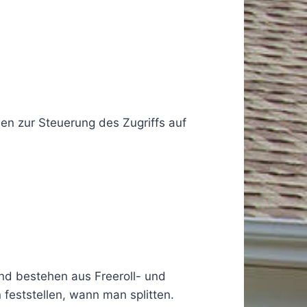
nen zur Steuerung des Zugriffs auf
und bestehen aus Freeroll- und
 feststellen, wann man splitten.