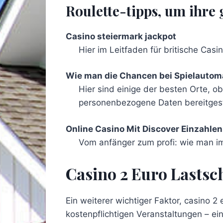
Roulette-tipps, um ihre
Casino steiermark jackpot
Hier im Leitfaden für britische Cas
Wie man die Chancen bei Spielautom
Hier sind einige der besten Orte, o
personenbezogene Daten bereitgest
Online Casino Mit Discover Einzahlen
Vom anfänger zum profi: wie man i
Casino 2 Euro Lastsch
Ein weiterer wichtiger Faktor, casino 
kostenpflichtigen Veranstaltungen – ein