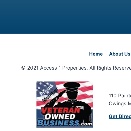
Home
About Us
© 2021 Access 1 Properties. All Rights Reserv
110 Paint
Owings M
Get Dire