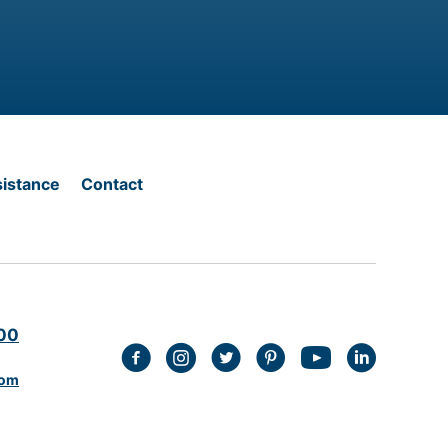
istance
Contact
00
com