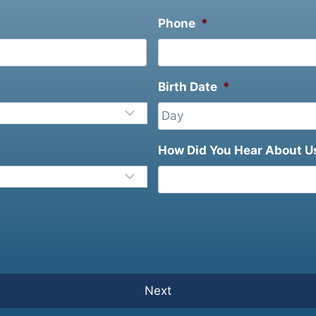
Phone
*
Birth Date
*
How Did You Hear About U